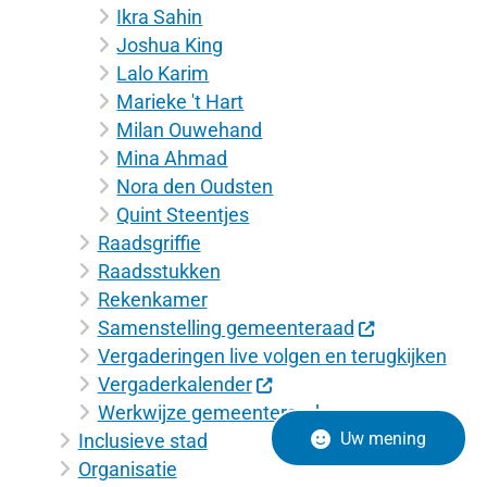
Ikra Sahin
Joshua King
Lalo Karim
Marieke 't Hart
Milan Ouwehand
Mina Ahmad
Nora den Oudsten
Quint Steentjes
Raadsgriffie
Raadsstukken
Rekenkamer
Samenstelling gemeenteraad
Vergaderingen live volgen en terugkijken
Vergaderkalender
Werkwijze gemeenteraad
Uw mening
Inclusieve stad
Organisatie