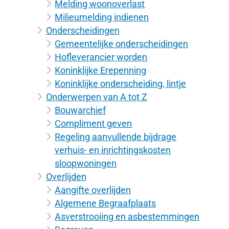
Melding woonoverlast
Milieumelding indienen
Onderscheidingen
Gemeentelijke onderscheidingen
Hofleverancier worden
Koninklijke Erepenning
Koninklijke onderscheiding, lintje
Onderwerpen van A tot Z
Bouwarchief
Compliment geven
Regeling aanvullende bijdrage
verhuis- en inrichtingskosten
sloopwoningen
Overlijden
Aangifte overlijden
Algemene Begraafplaats
Asverstrooiing en asbestemmingen