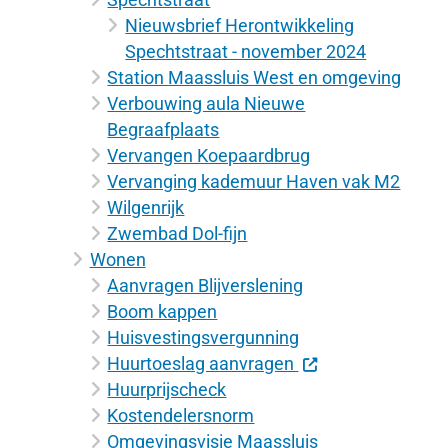
Nieuwsbrief Herontwikkeling
Spechtstraat - november 2024
Station Maassluis West en omgeving
Verbouwing aula Nieuwe
Begraafplaats
Vervangen Koepaardbrug
Vervanging kademuur Haven vak M2
Wilgenrijk
Zwembad Dol-fijn
Wonen
Aanvragen Blijverslening
Boom kappen
Huisvestingsvergunning
Huurtoeslag aanvragen
Huurprijscheck
Kostendelersnorm
Omgevingsvisie Maassluis