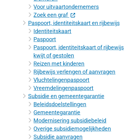
Voor uitvaartondernemers
Zoek een graf
Paspoort, identiteitskaart en rijbewijs
Identiteitskaart
Paspoort
Paspoort, identiteitskaart of rijbewijs
kwijt of gestolen
Reizen met kinderen
Rijbewijs verlengen of aanvragen
Vluchtelingenpaspoort
Vreemdelingenpaspoort
Subsidie en gemeentegarantie
Beleidsdoelstellingen
Gemeentegarantie
Modernisering subsidiebeleid
Overige subsidiemogelijkheden
Subsidie aanvragen