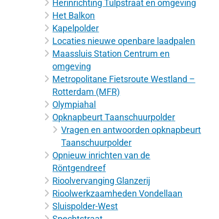
Herinrichting Tulpstraat en omgeving
Het Balkon
Kapelpolder
Locaties nieuwe openbare laadpalen
Maassluis Station Centrum en
omgeving
Metropolitane Fietsroute Westland –
Rotterdam (MFR)
Olympiahal
Opknapbeurt Taanschuurpolder
Vragen en antwoorden opknapbeurt
Taanschuurpolder
Opnieuw inrichten van de
Röntgendreef
Rioolvervanging Glanzerij
Rioolwerkzaamheden Vondellaan
Sluispolder-West
Spechtstraat